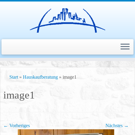
Zum
Inhalt
Start
»
Hauskaufberatung
»
image1
springen
image1
← Vorheriges
Nächstes →