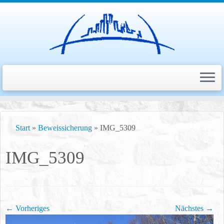
Zum
Inhalt
Start
»
Beweissicherung
»
IMG_5309
springen
IMG_5309
← Vorheriges
Nächstes →