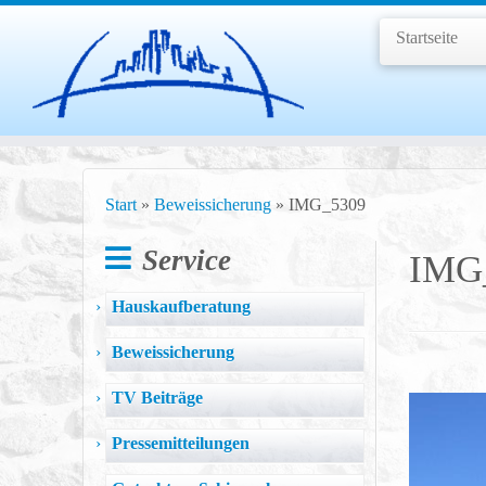
Startseite
Zum
Inhalt
Start
»
Beweissicherung
»
IMG_5309
springen
Service
IMG
Hauskaufberatung
Beweissicherung
TV Beiträge
Pressemitteilungen